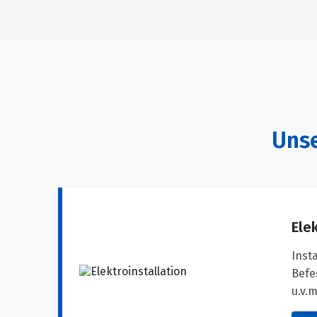
Unse
Elek
Inst
Befe
u.v.m