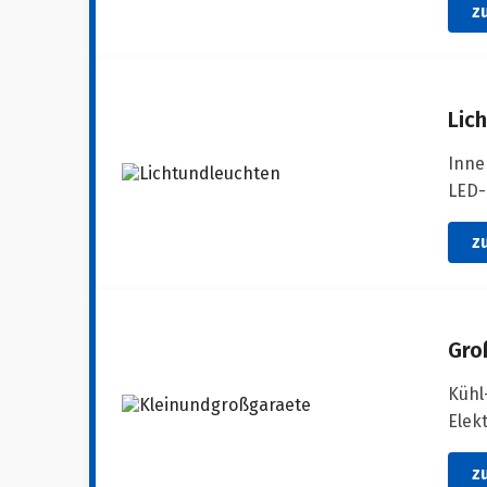
z
Lic
Inne
LED-
z
Gro
Kühl
Elek
z