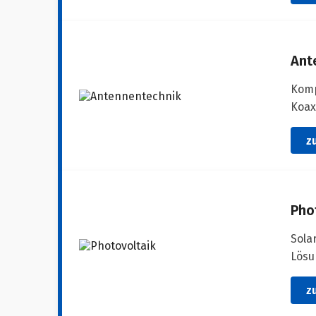
Ant
Komp
Koax
z
Pho
Sola
Lösu
z